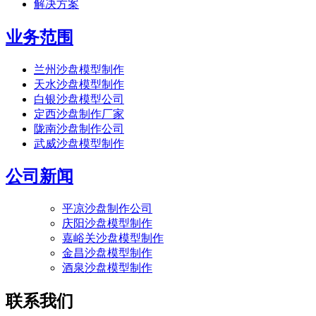
解决方案
业务范围
兰州沙盘模型制作
天水沙盘模型制作
白银沙盘模型公司
定西沙盘制作厂家
陇南沙盘制作公司
武威沙盘模型制作
公司新闻
平凉沙盘制作公司
庆阳沙盘模型制作
嘉峪关沙盘模型制作
金昌沙盘模型制作
酒泉沙盘模型制作
联系我们