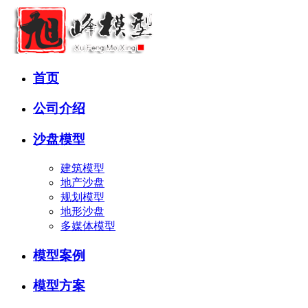
首页
公司介绍
沙盘模型
建筑模型
地产沙盘
规划模型
地形沙盘
多媒体模型
模型案例
模型方案