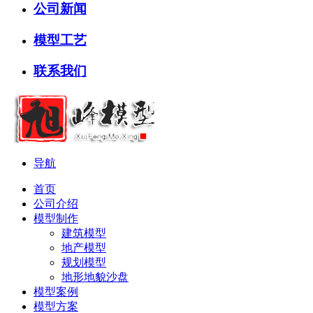
公司新闻
模型工艺
联系我们
导航
首页
公司介绍
模型制作
建筑模型
地产模型
规划模型
地形地貌沙盘
模型案例
模型方案