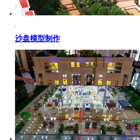
沙盘模型制作